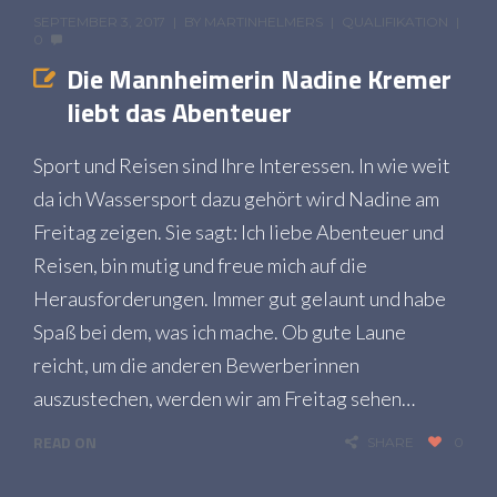
SEPTEMBER 3, 2017
BY
MARTINHELMERS
QUALIFIKATION
0
Die Mannheimerin Nadine Kremer
liebt das Abenteuer
Sport und Reisen sind Ihre Interessen. In wie weit
da ich Wassersport dazu gehört wird Nadine am
Freitag zeigen. Sie sagt: Ich liebe Abenteuer und
Reisen, bin mutig und freue mich auf die
Herausforderungen. Immer gut gelaunt und habe
Spaß bei dem, was ich mache. Ob gute Laune
reicht, um die anderen Bewerberinnen
auszustechen, werden wir am Freitag sehen…
READ ON
SHARE
0