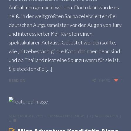
Aufnahmen gemacht wurden. Doch dann wurde es
heiß. In der weltgrößten Sauna zelebrierten die
deutschen Aufgussmeister vor den Augen von Jury
und interessierter Koi-Karpfen einen
spektakulären Aufguss. Getestet werden sollte,
wie „hitzebeständig“ die Kandidatinnen denn sind
und ob Thailand nicht eine Spur zu warm für sie ist.
Sie steckten die […]
READ ON
SHARE
1
SEPTEMBER 6, 2017
BY
MARTINHELMERS
QUALIFIKATION
0