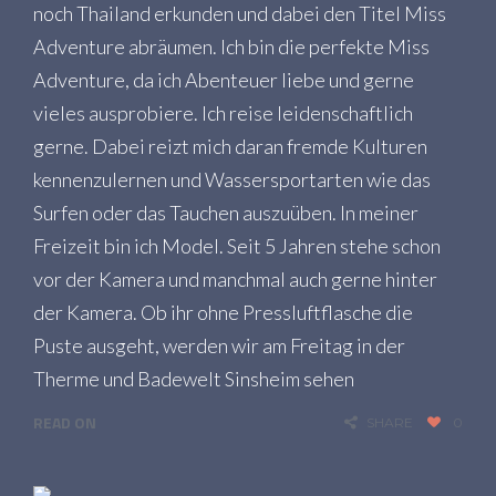
noch Thailand erkunden und dabei den Titel Miss
Adventure abräumen. Ich bin die perfekte Miss
Adventure, da ich Abenteuer liebe und gerne
vieles ausprobiere. Ich reise leidenschaftlich
gerne. Dabei reizt mich daran fremde Kulturen
kennenzulernen und Wassersportarten wie das
Surfen oder das Tauchen auszuüben. In meiner
Freizeit bin ich Model. Seit 5 Jahren stehe schon
vor der Kamera und manchmal auch gerne hinter
der Kamera. Ob ihr ohne Pressluftflasche die
Puste ausgeht, werden wir am Freitag in der
Therme und Badewelt Sinsheim sehen
READ ON
SHARE
0