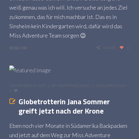
weiß genau was ich will. Ich versuche an jedes Ziel
zu kommen, das für mich machbar ist. Das es in
Sinsheim kein Kindergarten wird, dafür wird das
Miss Adventure Team sorgen 😉
READ ON
SHARE
0
SEPTEMBER 3, 2017
BY
MARTINHELMERS
QUALIFIKATION
0
Globetrotterin Jana Sommer
greift jetzt nach der Krone
Eben noch vier Monate in Südamerika Backpacken
und jetzt auf dem Weg zur Miss Adventure