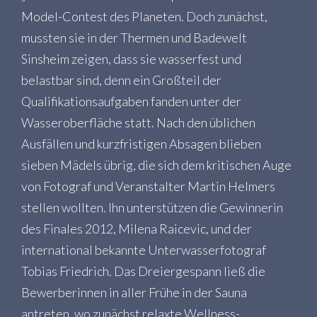
Model-Contest des Planeten. Doch zunächst,
mussten sie in der Thermen und Badewelt
Sinsheim zeigen, dass sie wasserfest und
belastbar sind, denn ein Großteil der
Qualifikationsaufgaben fanden unter der
Wasseroberfläche statt. Nach den üblichen
Ausfällen und kurzfristigen Absagen blieben
sieben Mädels übrig, die sich dem kritischen Auge
von Fotograf und Veranstalter Martin Helmers
stellen wollten. Ihn unterstützen die Gewinnerin
des Finales 2012, Milena Raicevic, und der
international bekannte Unterwasserfotograf
Tobias Friedrich. Das Dreiergespann ließ die
Bewerberinnen in aller Frühe in der Sauna
antreten, wo zunächst relaxte Wellness-