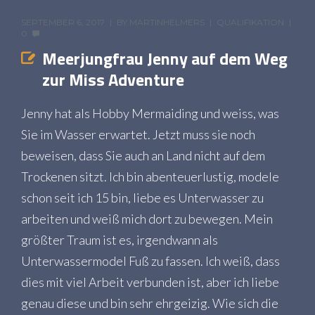
SEPTEMBER 6, 2017
BY
MARTINHELMERS
QUALIFIKATION
0
Meerjungfrau Jenny auf dem Weg
zur Miss Adventure
Jenny hat als Hobby Mermaiding und weiss, was
Sie im Wasser erwartet. Jetzt muss sie noch
beweisen, dass Sie auch an Land nicht auf dem
Trockenen sitzt. Ich bin abenteuerlustig, modele
schon seit ich 15 bin, liebe es Unterwasser zu
arbeiten und weiß mich dort zu bewegen. Mein
größter Traum ist es, irgendwann als
Unterwassermodel Fuß zu fassen. Ich weiß, dass
dies mit viel Arbeit verbunden ist, aber ich liebe
genau diese und bin sehr ehrgeizig. Wie sich die