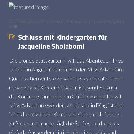
SEPTEMBER 3, 2017
BY
MARTINHELMERS
QUALIFIKATION
0
Schluss mit Kindergarten für
Jacqueline Sholabomi
Die blonde Stuttgarterin will das Abenteuer Ihres
Lebens in Angriff nehmen. Bei der Miss Adventure
Qualifikation will sie zeigen, dass sie nicht nur eine
nervenstarke Kinderpflegerin ist, sondern auch
die Konkurrentinnen in den Griff bekommt. Ich will
Miss Adventure werden, weil es mein Ding ist und
ich es liebe vor der Kamera zu stehen. Ich liebe es
zu Posen und mache tägliche Selfies . Ich liebe es
einfach. Ausserdem bin ich sehr zielstrebig und