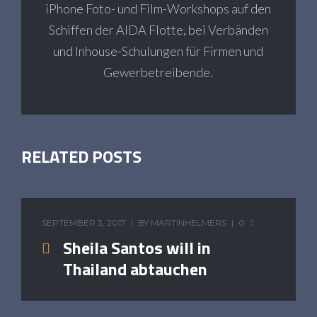
iPhone Foto- und Film-Workshops auf den
Schiffen der AIDA Flotte, bei Verbänden
und Inhouse-Schulungen für Firmen und
Gewerbetreibende.
RELATED POSTS
SEPTEMBER 3, 2017
BY
MARTINHELMERS
0
Sheila Santos will in
Thailand abtauchen