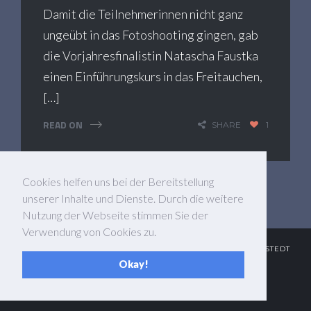
Damit die Teilnehmerinnen nicht ganz
ungeübt in das Fotoshooting gingen, gab
die Vorjahresfinalistin Natascha Faustka
einen Einführungskurs in das Freitauchen,
[…]
READ ON
SHARE
1
Cookies helfen uns bei der Bereitstellung
unserer Inhalte und Dienste. Durch die weitere
Nutzung der Webseite stimmen Sie der
Verwendung von Cookies zu.
© 2017 MISS ADVENTURE ® - MARTIN HELMERS - 31157 SARSTEDT
Okay!
- STEINSTRASSE 25 - HALLO@MISSADVENTURE.DE