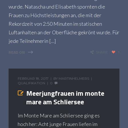
wurde. Natascha und Elisabeth spornten die
Frauen zu Höchstleistungen an, die mit der
Rekordzeit von 2:50 Minuten im statischen
Luftanhalten an der Oberfläche gekrönt wurde. Für
jede Teilnehmerin […]
READ ON
SHARE
1
FEBRUAR 18, 2017
BY
MARTINHELMERS
QUALIFIKATION
0
Meerjungfrauen im monte
mare am Schliersee
Im Monte Mare am Schliersee ging es
hoch her: Acht junge Frauen liefen im