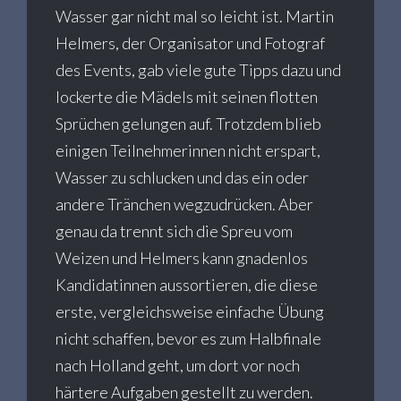
Wasser gar nicht mal so leicht ist. Martin
Helmers, der Organisator und Fotograf
des Events, gab viele gute Tipps dazu und
lockerte die Mädels mit seinen flotten
Sprüchen gelungen auf. Trotzdem blieb
einigen Teilnehmerinnen nicht erspart,
Wasser zu schlucken und das ein oder
andere Tränchen wegzudrücken. Aber
genau da trennt sich die Spreu vom
Weizen und Helmers kann gnadenlos
Kandidatinnen aussortieren, die diese
erste, vergleichsweise einfache Übung
nicht schaffen, bevor es zum Halbfinale
nach Holland geht, um dort vor noch
härtere Aufgaben gestellt zu werden.