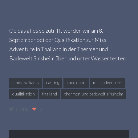
Ob das alles so zutrifft werden wir am 8.
September bei der Qualifikation zur Miss
Adventure in Thailand in der Thermen und
Badewelt Sinsheim über und unter Wasser testen.
amina williams
casting
kandidatin
miss adventure
qualifikation
thailand
thermen und badewelt sinsheim
SHARE
0