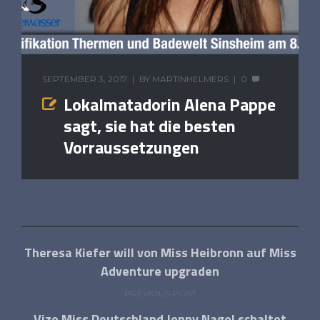
SEPTEMBER 3, 2017
BY
MARTINHELMERS
0
Lokalmatadorin Alena Pappe
sagt, sie hat die besten
Vorraussetzungen
Theresa Kiefer will von Miss Heibronn auf Miss
Adventure upgraden
PREVIOUS POST
Vize Miss Deutschland Jenny Nagel schaltet